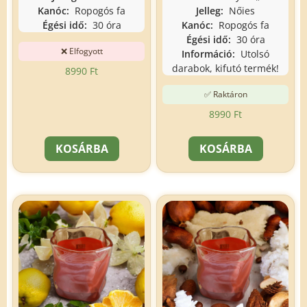
Kanóc:
Ropogós fa
Jelleg:
Nőies
Égési idő:
30 óra
Kanóc:
Ropogós fa
Égési idő:
30 óra
❌ Elfogyott
Információ:
Utolsó
darabok, kifutó termék!
8990
Ft
✅ Raktáron
8990
Ft
KOSÁRBA
KOSÁRBA