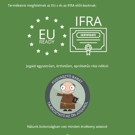
Termékeink megfelelnek az EU-s és az IFRA előírásoknak:
Jogaid egyszerűen, érthetően, apróbetűs rész nélkül:
Nálunk biztonságban van minden érzékeny adatod: