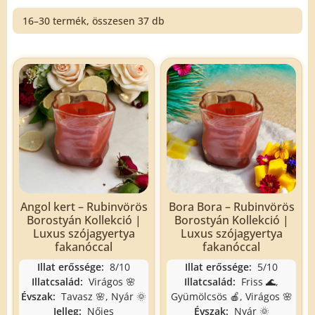
16–30 termék, összesen 37 db
Angol kert – Rubinvörös
Bora Bora – Rubinvörös
Borostyán Kollekció |
Borostyán Kollekció |
Luxus szójagyertya
Luxus szójagyertya
fakanóccal
fakanóccal
Illat erőssége:
8/10
Illat erőssége:
5/10
Illatcsalád:
Virágos 🌸
Illatcsalád:
Friss 🌊,
Évszak:
Tavasz 🌸, Nyár 🌞
Gyümölcsös 🍎, Virágos 🌸
Jelleg:
Nőies
Évszak:
Nyár 🌞