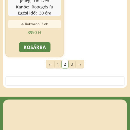
Jelleg:
Uniszex
Kanóc:
Ropogós fa
Égési idő:
30 óra
⚠️ Raktáron: 2 db
8990
Ft
KOSÁRBA
←
1
2
3
→