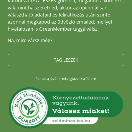
Kattints a TAG LESZEK gombra, megadod a kötelező,
valamint ha szeretnéd, akkor az opcionálisan
választható adataid és feliratkozás után szinte
azonnal megkapod az üdvözlő emailed, mellyel
hivatalosan is GreenMember taggá válsz.
Na, mire vársz még?
TAG LESZEK
Fontos a jövőnk, mi vigyázunk a Földre: