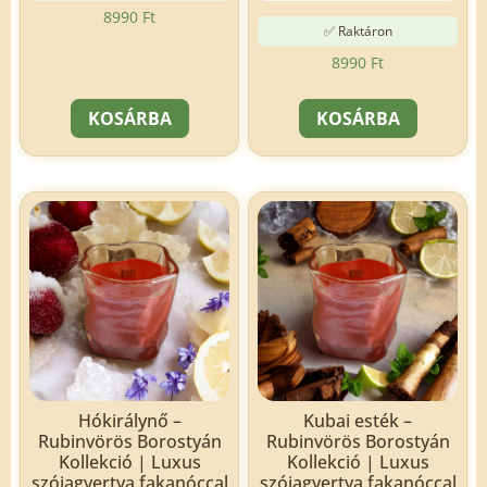
8990
Ft
✅ Raktáron
8990
Ft
KOSÁRBA
KOSÁRBA
Hókirálynő –
Kubai esték –
Rubinvörös Borostyán
Rubinvörös Borostyán
Kollekció | Luxus
Kollekció | Luxus
szójagyertya fakanóccal
szójagyertya fakanóccal