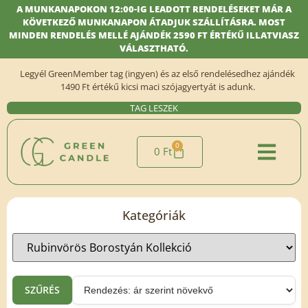
A MUNKANAPOKON 12:00-IG LEADOTT RENDELÉSEKET MÁR A
KÖVETKEZŐ MUNKANAPON ÁTADJUK SZÁLLÍTÁSRA. MOST
MINDEN RENDELÉS MELLÉ AJÁNDÉK 2590 FT ÉRTÉKŰ ILLATVIASZ
VÁLASZTHATÓ.
Legyél GreenMember tag (ingyen) és az első rendelésedhez ajándék
1490 Ft értékű kicsi maci szójagyertyát is adunk.
TAG LESZEK
0
0
Ft
Kategóriák
SZŰRÉS