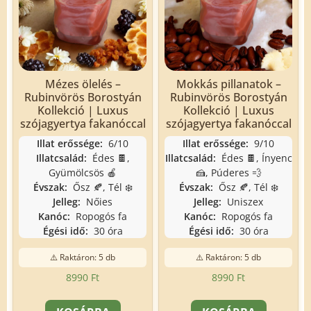
Mézes ölelés –
Mokkás pillanatok –
Rubinvörös Borostyán
Rubinvörös Borostyán
Kollekció | Luxus
Kollekció | Luxus
szójagyertya fakanóccal
szójagyertya fakanóccal
Illat erőssége:
6/10
Illat erőssége:
9/10
Illatcsalád:
Édes 🍫,
Illatcsalád:
Édes 🍫, Ínyenc
Gyümölcsös 🍎
🍰, Púderes 💨
Évszak:
Ősz 🍂, Tél ❄️
Évszak:
Ősz 🍂, Tél ❄️
Jelleg:
Nőies
Jelleg:
Uniszex
Kanóc:
Ropogós fa
Kanóc:
Ropogós fa
Égési idő:
30 óra
Égési idő:
30 óra
⚠️ Raktáron: 5 db
⚠️ Raktáron: 5 db
8990
Ft
8990
Ft