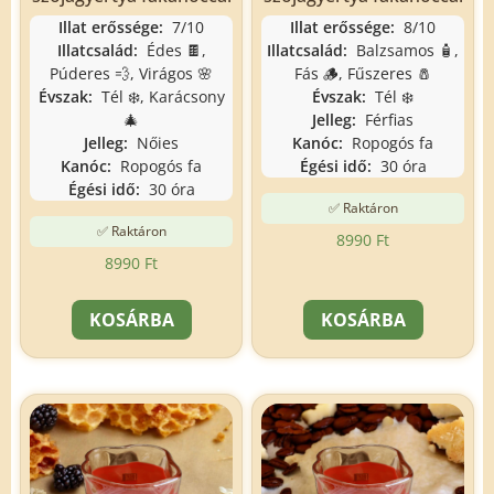
Illat erőssége:
7/10
Illat erőssége:
8/10
Illatcsalád:
Édes 🍫,
Illatcsalád:
Balzsamos 🧴,
Púderes 💨, Virágos 🌸
Fás 🪵, Fűszeres 🧂
Évszak:
Tél ❄️, Karácsony
Évszak:
Tél ❄️
🎄
Jelleg:
Férfias
Jelleg:
Nőies
Kanóc:
Ropogós fa
Kanóc:
Ropogós fa
Égési idő:
30 óra
Égési idő:
30 óra
✅ Raktáron
✅ Raktáron
8990
Ft
8990
Ft
KOSÁRBA
KOSÁRBA