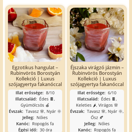
Egzotikus hangulat –
Éjszaka virágzó jázmin –
Rubinvörös Borostyán
Rubinvörös Borostyán
Kollekció | Luxus
Kollekció | Luxus
szójagyertya fakanóccal
szójagyertya fakanóccal
Illat erőssége:
8/10
Illat erőssége:
6/10
Illatcsalád:
Édes 🍫,
Illatcsalád:
Édes 🍫,
Gyümölcsös 🍎
Keleties 🌶️, Virágos 🌸
Évszak:
Tavasz 🌸, Nyár 🌞
Évszak:
Tavasz 🌸, Nyár 🌞,
Jelleg:
Nőies
Ősz 🍂
Kanóc:
Ropogós fa
Jelleg:
Nőies
Égési idő:
30 óra
Kanóc:
Ropogós fa