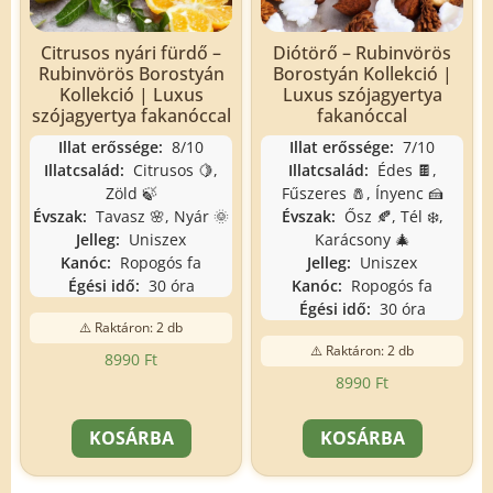
Citrusos nyári fürdő –
Diótörő – Rubinvörös
Rubinvörös Borostyán
Borostyán Kollekció |
Kollekció | Luxus
Luxus szójagyertya
szójagyertya fakanóccal
fakanóccal
Illat erőssége:
8/10
Illat erőssége:
7/10
Illatcsalád:
Citrusos 🍋,
Illatcsalád:
Édes 🍫,
Zöld 🍃
Fűszeres 🧂, Ínyenc 🍰
Évszak:
Tavasz 🌸, Nyár 🌞
Évszak:
Ősz 🍂, Tél ❄️,
Jelleg:
Uniszex
Karácsony 🎄
Kanóc:
Ropogós fa
Jelleg:
Uniszex
Égési idő:
30 óra
Kanóc:
Ropogós fa
Égési idő:
30 óra
⚠️ Raktáron: 2 db
⚠️ Raktáron: 2 db
8990
Ft
8990
Ft
KOSÁRBA
KOSÁRBA