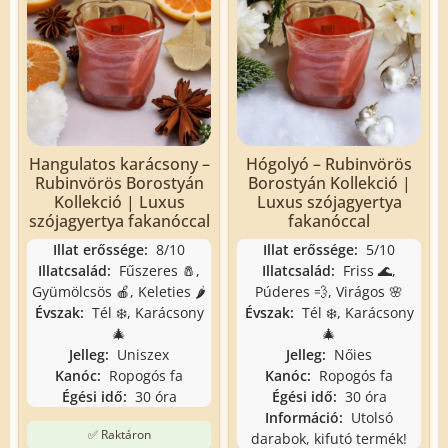
Hangulatos karácsony –
Hógolyó – Rubinvörös
Rubinvörös Borostyán
Borostyán Kollekció |
Kollekció | Luxus
Luxus szójagyertya
szójagyertya fakanóccal
fakanóccal
Illat erőssége:
8/10
Illat erőssége:
5/10
Illatcsalád:
Fűszeres 🧂,
Illatcsalád:
Friss 🌊,
Gyümölcsös 🍎, Keleties 🌶️
Púderes 💨, Virágos 🌸
Évszak:
Tél ❄️, Karácsony
Évszak:
Tél ❄️, Karácsony
🎄
🎄
Jelleg:
Uniszex
Jelleg:
Nőies
Kanóc:
Ropogós fa
Kanóc:
Ropogós fa
Égési idő:
30 óra
Égési idő:
30 óra
Információ:
Utolsó
✅ Raktáron
darabok, kifutó termék!