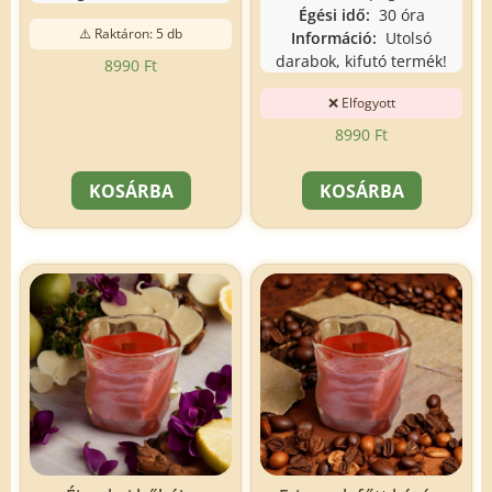
Égési idő:
30 óra
⚠️ Raktáron: 5 db
Információ:
Utolsó
darabok, kifutó termék!
8990
Ft
❌ Elfogyott
8990
Ft
KOSÁRBA
KOSÁRBA