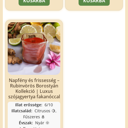
KOSÁRBA
KOSÁRBA
Napfény és frissesség –
Rubinvörös Borostyán
Kollekció | Luxus
szójagyertya fakanóccal
Illat erőssége:
6/10
Illatcsalád:
Citrusos 🍋,
Fűszeres 🧂
Évszak:
Nyár 🌞