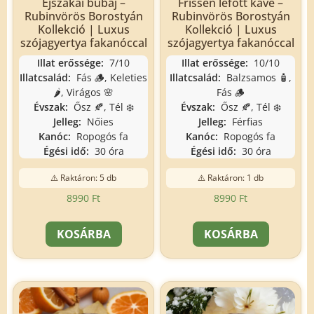
Éjszakai bűbáj –
Frissen lefőtt kávé –
Rubinvörös Borostyán
Rubinvörös Borostyán
Kollekció | Luxus
Kollekció | Luxus
szójagyertya fakanóccal
szójagyertya fakanóccal
Illat erőssége:
7/10
Illat erőssége:
10/10
Illatcsalád:
Fás 🪵, Keleties
Illatcsalád:
Balzsamos 🧴,
🌶️, Virágos 🌸
Fás 🪵
Évszak:
Ősz 🍂, Tél ❄️
Évszak:
Ősz 🍂, Tél ❄️
Jelleg:
Nőies
Jelleg:
Férfias
Kanóc:
Ropogós fa
Kanóc:
Ropogós fa
Égési idő:
30 óra
Égési idő:
30 óra
⚠️ Raktáron: 5 db
⚠️ Raktáron: 1 db
8990
Ft
8990
Ft
KOSÁRBA
KOSÁRBA