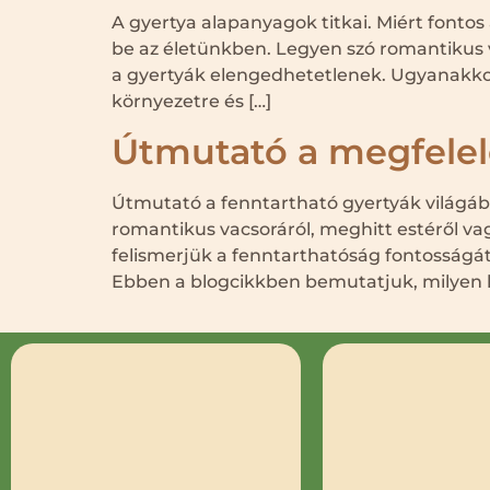
A gyertya alapanyagok titkai. Miért font
be az életünkben. Legyen szó romantikus v
a gyertyák elengedhetetlenek. Ugyanakkor
környezetre és […]
Útmutató a megfelelő
Útmutató a fenntartható gyertyák világába
romantikus vacsoráról, meghitt estéről v
felismerjük a fenntarthatóság fontosságát 
Ebben a blogcikkben bemutatjuk, milyen l