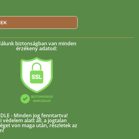
ZEK
álunk biztonságban van minden
érzékeny adatod:
LE - Minden jog fenntartva!
i védelem alatt áll, a jogtalan
séget von maga után, részletek az
n!