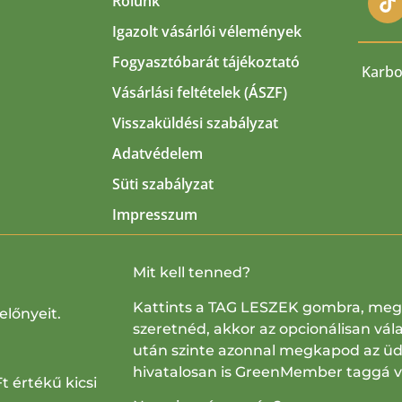
Rólunk
Igazolt vásárlói vélemények
Fogyasztóbarát tájékoztató
Karbo
Vásárlási feltételek (ÁSZF)
Visszaküldési szabályzat
Adatvédelem
Süti szabályzat
Impresszum
Mit kell tenned?
Kattints a TAG LESZEK gombra, mega
előnyeit.
szeretnéd, akkor az opcionálisan vála
után szinte azonnal megkapod az üdv
hivatalosan is GreenMember taggá vá
t értékű kicsi