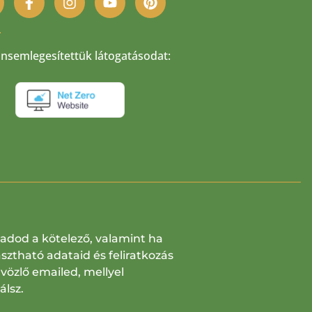
nsemlegesítettük látogatásodat:
dod a kötelező, valamint ha
sztható adataid és feliratkozás
özlő emailed, mellyel
lsz.