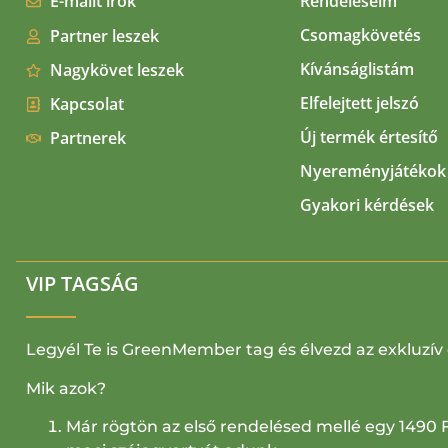
E-mailt írok
Rendeléseim
Csomagkövetés
Partner leszek
Kívánságlistám
Nagykövet leszek
Elfelejtett jelszó
Kapcsolat
Új termék értesítő
Partnerek
Nyereményjátékok
Gyakori kérdések
VIP TAGSÁG
Legyél Te is GreenMember tag és élvezd az exkluzív 
Mik azok?
Már rögtön az első rendelésed mellé egy 1490 F