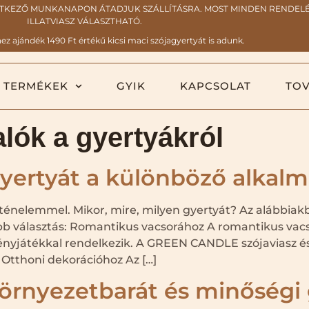
TKEZŐ MUNKANAPON ÁTADJUK SZÁLLÍTÁSRA. MOST MINDEN RENDELÉS
ILLATVIASZ VÁLASZTHATÓ.
z ajándék 1490 Ft értékű kicsi maci szójagyertyát is adunk.
TERMÉKEK
GYIK
KAPCSOLAT
TOV
lók a gyertyákról
ertyát a különböző alkalm
rténelemmel. Mikor, mire, milyen gyertyát? Az alábbiak
jobb választás: Romantikus vacsorához A romantikus va
gy fényjátékkal rendelkezik. A GREEN CANDLE szójaviasz
. Otthoni dekorációhoz Az […]
örnyezetbarát és minőségi 