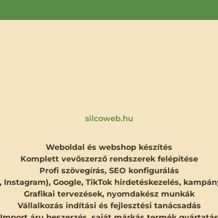
silcoweb.hu
Weboldal és webshop készítés
Komplett vevőszerző rendszerek felépítése
Profi szövegírás, SEO konfigurálás
, Instagram), Google, TikTok hirdetéskezelés, kam
Grafikai tervezések, nyomdakész munkák
Vállalkozás indítási és fejlesztési tanácsadás
Import áru beszerzés, saját márkás termék gyártatá