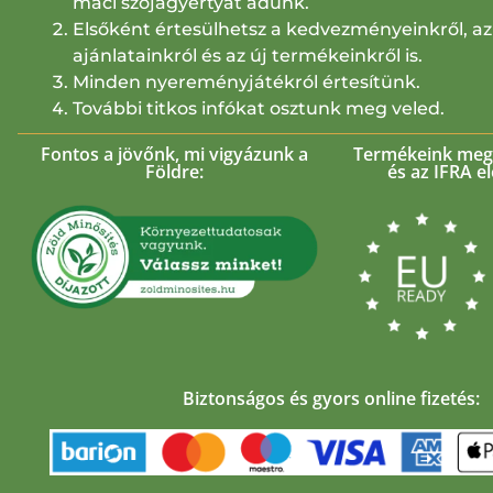
maci szójagyertyát adunk.
Elsőként értesülhetsz a kedvezményeinkről, az
ajánlatainkról és az új termékeinkről is.
Minden nyereményjátékról értesítünk.
További titkos infókat osztunk meg veled.
Fontos a jövőnk, mi vigyázunk a
Termékeink megf
Földre:
és az IFRA e
Biztonságos és gyors online fizetés: