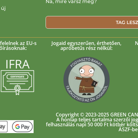
Na, mire vársz még?
 új
TAG LES
elelnek az EU-s
Jogaid egyszerűen, érthetően,
N
lőírásoknak:
apróbetűs rész nélkül:
Copyright © 2023-2025 GREEN CAND
A honlap teljes tartalma szerzői jog
felhasználás napi 50 000 Ft kötbér költ
ÁSZF-be