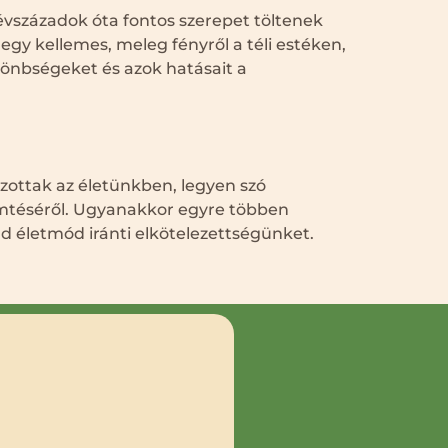
évszázadok óta fontos szerepet töltenek
gy kellemes, meleg fényről a téli estéken,
önbségeket és azok hatásait a
zottak az életünkben, legyen szó
emtéséről. Ugyanakkor egyre többen
ld életmód iránti elkötelezettségünket.