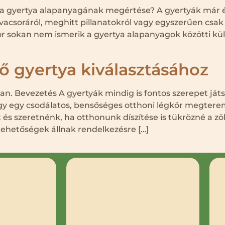
os a gyertya alapanyagának megértése? A gyertyák már 
acsoráról, meghitt pillanatokról vagy egyszerűen csak e
 sokan nem ismerik a gyertya alapanyagok közötti kül
 gyertya kiválasztásához
n. Bevezetés A gyertyák mindig is fontos szerepet játs
agy egy csodálatos, bensőséges otthoni légkör megter
és szeretnénk, ha otthonunk díszítése is tükrözné a zö
ehetőségek állnak rendelkezésre […]