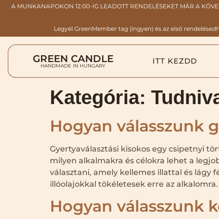
A MUNKANAPOKON 12:00-IG LEADOTT RENDELÉSEKET MÁR A KÖVE
Legyél GreenMember tag (ingyen) és az első rendelésedhe
GREEN CANDLE
ITT KEZDD
HANDMADE IN HUNGARY
Kategória:
Tudniva
Hogyan válasszunk gy
Gyertyaválasztási kisokos egy csipetnyi tö
milyen alkalmakra és célokra lehet a leg
választani, amely kellemes illattal és lá
illóolajokkal tökéletesek erre az alkalomra
Hogyan válasszunk k