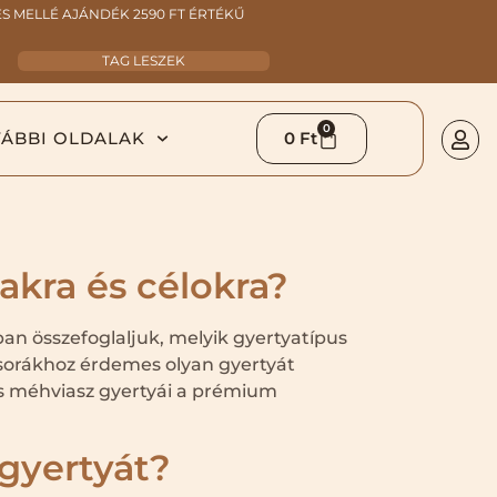
 MELLÉ AJÁNDÉK 2590 FT ÉRTÉKŰ
TAG LESZEK
0
ÁBBI OLDALAK
0
Ft
akra és célokra?
ban összefoglaljuk, melyik gyertyatípus
csorákhoz érdemes olyan gyertyát
 és méhviasz gyertyái a prémium
gyertyát?