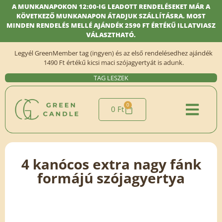
A MUNKANAPOKON 12:00-IG LEADOTT RENDELÉSEKET MÁR A
KÖVETKEZŐ MUNKANAPON ÁTADJUK SZÁLLÍTÁSRA. MOST
MINDEN RENDELÉS MELLÉ AJÁNDÉK 2590 FT ÉRTÉKŰ ILLATVIASZ
VÁLASZTHATÓ.
Legyél GreenMember tag (ingyen) és az első rendelésedhez ajándék
1490 Ft értékű kicsi maci szójagyertyát is adunk.
TAG LESZEK
0
0
Ft
4 kanócos extra nagy fánk
formájú szójagyertya