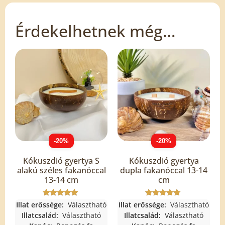
Érdekelhetnek még…
-20%
-20%
Kókuszdió gyertya S
Kókuszdió gyertya
alakú széles fakanóccal
dupla fakanóccal 13-14
13-14 cm
cm
Értékelés:
Értékelés:
Illat erőssége:
Választható
Illat erőssége:
Választható
5.00
5.00
Illatcsalád:
Választható
Illatcsalád:
Választható
/ 5
/ 5