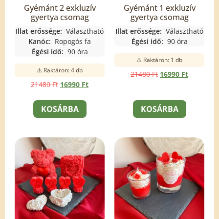
Gyémánt 2 exkluzív
Gyémánt 1 exkluzív
gyertya csomag
gyertya csomag
Illat erőssége:
Választható
Illat erőssége:
Választható
Kanóc:
Ropogós fa
Égési idő:
90 óra
Égési idő:
90 óra
⚠️ Raktáron: 1 db
⚠️ Raktáron: 4 db
21480
Ft
16990
Ft
21480
Ft
16990
Ft
KOSÁRBA
KOSÁRBA