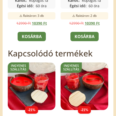
Kanóc:
Ropogós fa
Kanóc:
Ropogós fa
Égési idő:
60 óra
Égési idő:
60 óra
⚠️ Raktáron: 3 db
⚠️ Raktáron: 2 db
12990
Ft
10390
Ft
12990
Ft
10390
Ft
KOSÁRBA
KOSÁRBA
Kapcsolódó termékek
INGYENES
INGYENES
SZÁLLÍTÁS
SZÁLLÍTÁS
-21%
-21%