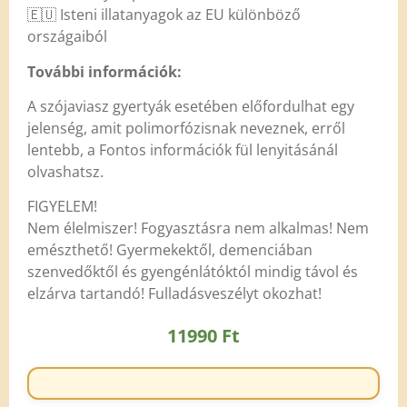
🇪🇺 Isteni illatanyagok az EU különböző
országaiból
További információk:
A szójaviasz gyertyák esetében előfordulhat egy
jelenség, amit polimorfózisnak neveznek, erről
lentebb, a Fontos információk fül lenyitásánál
olvashatsz.
FIGYELEM!
Nem élelmiszer! Fogyasztásra nem alkalmas! Nem
emészthető! Gyermekektől, demenciában
szenvedőktől és gyengénlátóktól mindig távol és
elzárva tartandó! Fulladásveszélyt okozhat!
11990
Ft