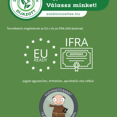
Termékeink megfelelnek az EU-s és az IFRA előírásoknak:
Jogaid egyszerűen, érthetően, apróbetűs rész nélkül: