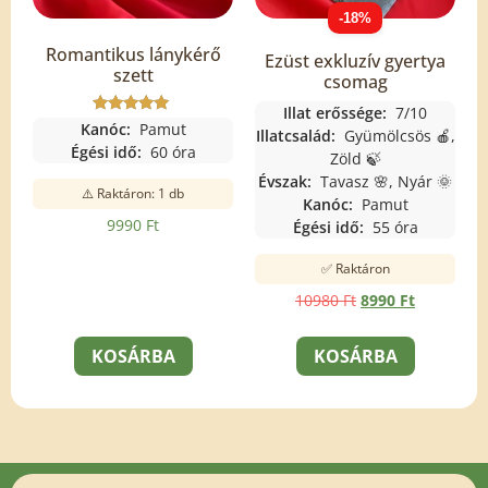
-18%
Romantikus lánykérő
Ezüst exkluzív gyertya
szett
csomag
Illat erőssége:
7/10
Értékelés:
Kanóc:
Pamut
Illatcsalád:
Gyümölcsös 🍎,
5.00
Égési idő:
60 óra
/ 5
Zöld 🍃
Évszak:
Tavasz 🌸, Nyár 🌞
⚠️ Raktáron: 1 db
Kanóc:
Pamut
9990
Ft
Égési idő:
55 óra
✅ Raktáron
10980
Ft
8990
Ft
KOSÁRBA
KOSÁRBA