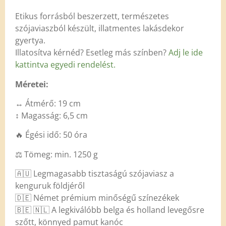
Etikus forrásból beszerzett, természetes
szójaviaszból készült, illatmentes lakásdekor
gyertya.
Illatosítva kérnéd? Esetleg más színben?
Adj le ide
kattintva egyedi rendelést.
Méretei:
↔️ Átmérő: 19 cm
↕️ Magasság: 6,5 cm
🔥 Égési idő: 50 óra
⚖️ Tömeg: min. 1250 g
🇦🇺 Legmagasabb tisztaságú szójaviasz a
kenguruk földjéről
🇩🇪 Német prémium minőségű színezékek
🇧🇪 🇳🇱 A legkiválóbb belga és holland levegősre
szőtt, könnyed pamut kanóc